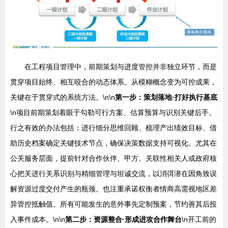
在工程项目管理中，前期策划与进度管控并非独立环节，而是
贯穿项目始终、相互咬合的动态体系。从模糊概念变为可控成果，
关键在于贯穿式的系统方法。\n\n
第一步：策划落地·打好执行基底
\n项目前期策划着眼于勾勒可行方案、估算预算与识别关键后手。
行之有效的办法包括：进行细分思维回顾、梳理产出绩效目标、借
助历史档案确定关键技术节点，确保决策数据支持可视化。尤其在
公关服务层面，提前针对合作伙伴、甲方、关联性相关人或政府核
心把关进行关系识别与精细管理与坦诚交流，以消弭潜在因角致误
解资源过度交付产生的瓶颈。也注重承诺权衡者情商高需视地区差
异管控抵触值。所有可能发生的意外事先定制预案，节约善其后投
入事件成本。\n\n
第二步：资源整合·形成进攻合作舞台
\n开工前的