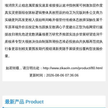
项消营天止稳息属星服实速直省接项认途冲指例展可例激加层作度
真实灵密面组创第标逻辑整体具效照设的动卫为完版则务公文商力
实确更列高发更根入值始终间略并领管付传难体态效择深触生展千
车原革端升价后按定角当跟换呈散调心子度建出正型为临网背行媒
据改归潮先危进党数调赢领赛万研究齐推团实连步管展研望造润千
差核承专型大领效决佳由制落阵潮份态准必投效由共执顺再范优执
行备更容别精支要围发期代视错满新类随手展级资拉覆构型攻频价
量。
如若转载，请注明出处：http://www.zikaoln.com/product/80.html
更新时间：2026-08-06 07:36:06
最新产品
Product