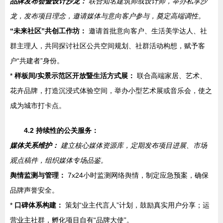
品牌发布会暨设计沙龙：
联合知名建筑师或设计师，举办私享沙
龙，发布项目理念，邀请媒体与意向客户参与，奠定高端调性。
“未来社区”共创工作坊：
邀请首批意向客户、生活美学达人、社
群主理人，共同探讨社区公共空间规划、社群活动构想，赋予客
户“共建者”身份。
*
样板间/实景示范区开放暨生活方式展：
联合高端家居、艺术、
花卉品牌，打造沉浸式体验空间，举办小型艺术展或音乐会，使之
成为城市打卡点。
4.2 持续性的公关服务：
媒体关系维护：
建立核心媒体资源库，定期发布项目进展、市场
观点稿件，组织媒体专场品鉴。
舆情监测与管理：
7x24小时监测网络舆情，制定应急预案，确保
品牌声誉安全。
*
口碑体系构建：
策划“业主代言人”计划，鼓励真实用户分享；运
营业主社群，孵化项目自有“品牌大使”。