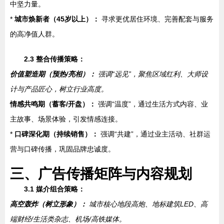
中坚力量。
*
城市焕新者（45岁以上）：
寻求更优居住环境、完善配套与服务
的高净值人群。
2.3 整合传播策略：
价值塑造期（预热/亮相）：
强调“远见”，聚焦区域红利、大师设
计与产品匠心，树立行业高度。
情感共鸣期（蓄客/开盘）：
强调“温度”，通过生活方式内容、业
主故事、场景体验，引发情感连接。
*
口碑深化期（持续销售）：
强调“共建”，通过业主活动、社群运
营与口碑传播，巩固品牌忠诚度。
三、广告传播矩阵与内容规划
3.1 媒介组合策略：
高空轰炸（树立形象）：
城市核心地段高炮、地标建筑LED、高
端财经/生活类杂志、机场/高铁媒体。